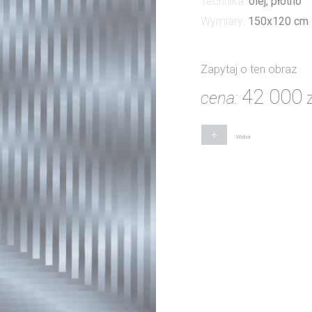
Technika:
olej, płótno
Wymiary:
150x120 cm
Zapytaj o ten obraz
42 000
cena:
+
Wybór