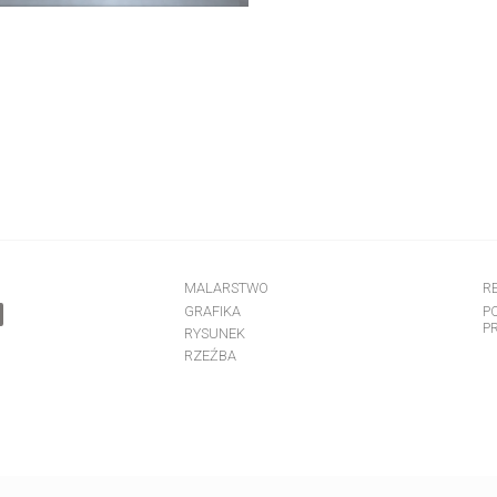
MALARSTWO
R
GRAFIKA
P
P
RYSUNEK
RZEŹBA