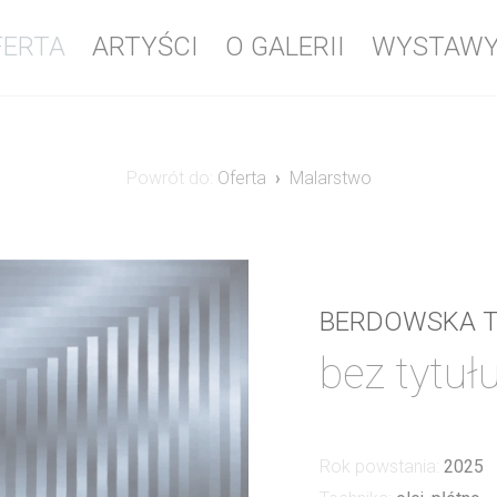
FERTA
ARTYŚCI
O GALERII
WYSTAW
Powrót do:
Oferta
Malarstwo
BERDOWSKA 
bez tytuł
Rok powstania:
2025