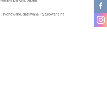
kwatinta barwna, papier
a:
sygnowana, datowana i tytułowana na