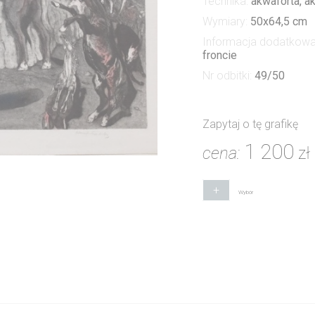
Technika:
akwaforta, a
Wymiary:
50x64,5 cm
Informacja dodatkow
froncie
Nr odbitki:
49/50
Zapytaj o tę grafikę
1 200
cena:
zł
+
Wybór