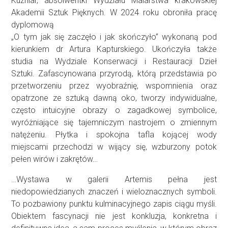
Kuźniar, absolwentki Wydziału Malarstwa krakowskiej
Akademii Sztuk Pięknych. W 2024 roku obroniła pracę
dyplomową
„O tym jak się zaczęło i jak skończyło” wykonaną pod
kierunkiem dr Artura Kapturskiego. Ukończyła także
studia na Wydziale Konserwacji i Restauracji Dzieł
Sztuki. Zafascynowana przyrodą, którą przedstawia po
przetworzeniu przez wyobraźnię, wspomnienia oraz
opatrzone ze sztuką dawną oko, tworzy indywidualne,
często intuicyjne obrazy o zagadkowej symbolice,
wyróżniające się tajemniczym nastrojem o zmiennym
natężeniu. Płytka i spokojna tafla kojącej wody
miejscami przechodzi w wijący się, wzburzony potok
pełen wirów i zakrętów…
…Wystawa w galerii Artemis pełna jest
niedopowiedzianych znaczeń i wieloznacznych symboli.
To pozbawiony punktu kulminacyjnego zapis ciągu myśli.
Obiektem fascynacji nie jest konkluzja, konkretna i