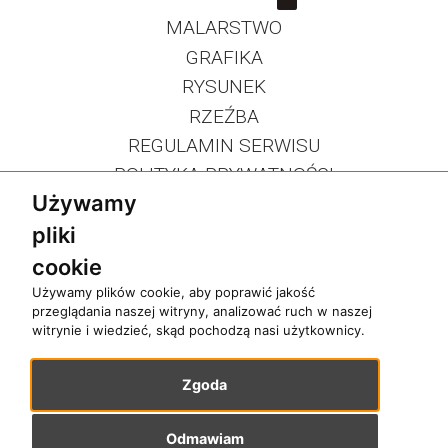
MALARSTWO
GRAFIKA
RYSUNEK
RZEŹBA
REGULAMIN SERWISU
POLITYKA PRYWATNOŚCI
Używamy
pliki
cookie
Używamy plików cookie, aby poprawić jakość
przeglądania naszej witryny, analizować ruch w naszej
witrynie i wiedzieć, skąd pochodzą nasi użytkownicy.
Zgoda
Copyrights 2026 Galeria Artemis. Wszelkie prawa zastrzeżone
Odmawiam
Realizacja:
grafiQa.pl